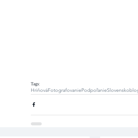
Tags:
Hriňová
Fotografovanie
Podpoľanie
Slovensko
blo