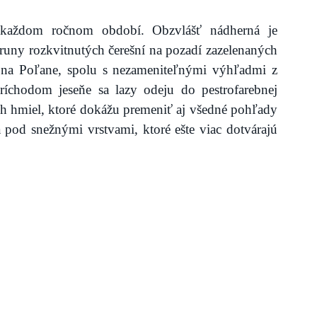
 každom ročnom období. Obzvlášť nádherná je 
runy rozkvitnutých čerešní na pozadí zazelenaných 
sa na Poľane, spolu s nezameniteľnými výhľadmi z 
íchodom jeseňe sa lazy odeju do pestrofarebnej 
ch hmiel, ktoré dokážu premeniť aj všedné pohľady 
 pod snežnými vrstvami, ktoré ešte viac dotvárajú 