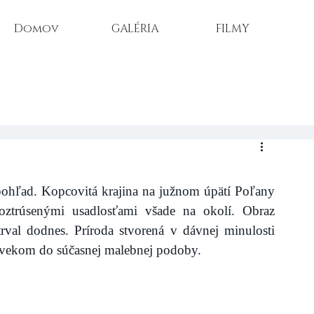
Domov
GALÉRIA
FILMY
pohľad. Kopcovitá krajina na južnom úpätí Poľany 
roztrúsenými usadlosťami všade na okolí. Obraz 
rval dodnes. Príroda stvorená v dávnej minulosti 
ovekom do súčasnej malebnej podoby.