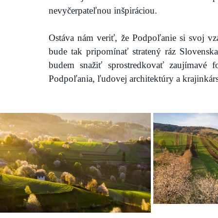
nevyčerpateľnou inšpiráciou. 
Ostáva nám veriť, že Podpoľanie si svoj vzá
bude tak pripomínať stratený ráz Slovensk
budem snažiť sprostredkovať zaujímavé fo
Podpoľania, ľudovej architektúry a krajinkárs