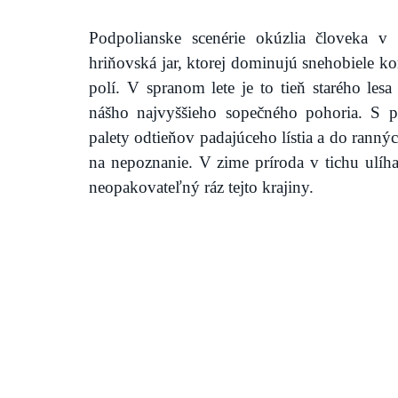
Podpolianske scenérie okúzlia človeka v
hriňovská jar, ktorej dominujú snehobiele ko
polí. V spranom lete je to tieň starého le
nášho najvyššieho sopečného pohoria. S pr
palety odtieňov padajúceho lístia a do ranný
na nepoznanie. V zime príroda v tichu ulíha
neopakovateľný ráz tejto krajiny. 